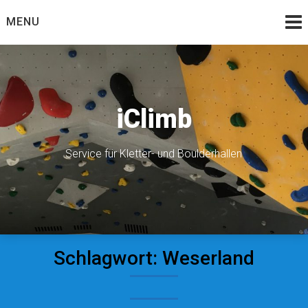
Skip
MENU
to
content
iClimb
Service für Kletter- und Boulderhallen
Schlagwort:
Weserland