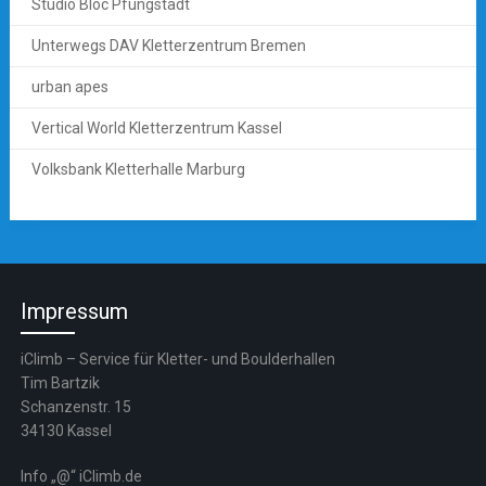
Studio Bloc Pfungstadt
Unterwegs DAV Kletterzentrum Bremen
urban apes
Vertical World Kletterzentrum Kassel
Volksbank Kletterhalle Marburg
Impressum
iClimb – Service für Kletter- und Boulderhallen
Tim Bartzik
Schanzenstr. 15
34130 Kassel
Info „@“ iClimb.de