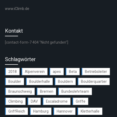
www.iClimb.de
Kontakt
[contact-form-7 404 "Nicht gefunden"]
Schlagwörter
2018
Alpenverein
apes
Beta
Betriebsleiter
Boulder
Boulderhalle
Bouldern
Boulderquartier
Braunschweig
Bremen
Bundeslehrteam
Climbing
DAV
Escaladrome
Griffe
GriffReich
Hamburg
Hannover
Kletterhalle