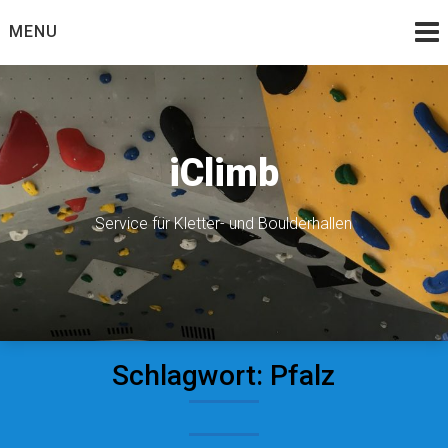
Skip
MENU
to
content
iClimb
Service für Kletter- und Boulderhallen
Schlagwort:
Pfalz