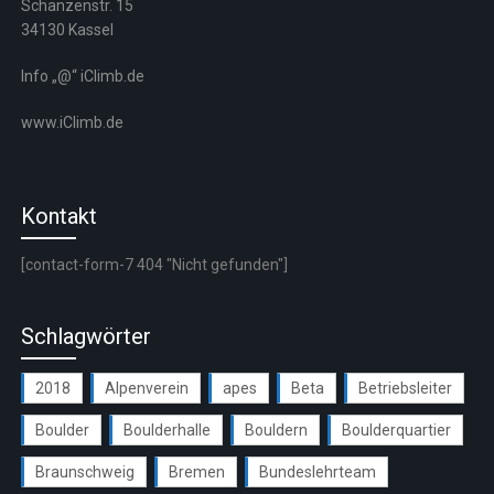
Schanzenstr. 15
34130 Kassel
Info „@“ iClimb.de
www.iClimb.de
Kontakt
[contact-form-7 404 "Nicht gefunden"]
Schlagwörter
2018
Alpenverein
apes
Beta
Betriebsleiter
Boulder
Boulderhalle
Bouldern
Boulderquartier
Braunschweig
Bremen
Bundeslehrteam