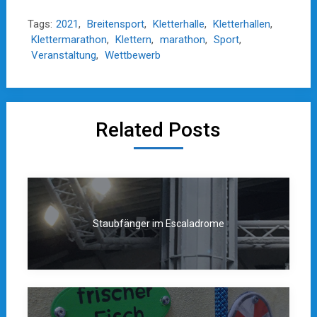
Tags:
2021
,
Breitensport
,
Kletterhalle
,
Kletterhallen
,
Klettermarathon
,
Klettern
,
marathon
,
Sport
,
Veranstaltung
,
Wettbewerb
Related Posts
Staubfänger im Escaladrome