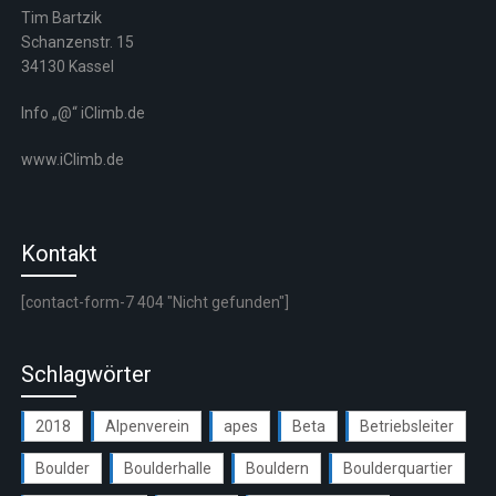
Tim Bartzik
Schanzenstr. 15
34130 Kassel
Info „@“ iClimb.de
www.iClimb.de
Kontakt
[contact-form-7 404 "Nicht gefunden"]
Schlagwörter
2018
Alpenverein
apes
Beta
Betriebsleiter
Boulder
Boulderhalle
Bouldern
Boulderquartier