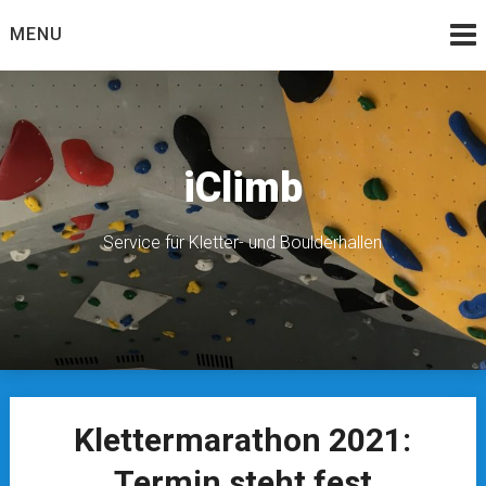
Skip
MENU
to
content
iClimb
Service für Kletter- und Boulderhallen
Klettermarathon 2021:
Termin steht fest