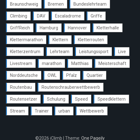
Braunschweig
Bremen
Bundeslehrteam
Climbing
DAV
Escaladrome
Griffe
GriffReich
Hamburg
Hannover
Kletterhalle
Klettermarathon
Klettern
Kletterrouten
Kletterzentrum
Lehrteam
Leistungssport
Live
Livestream
marathon
Matthias
Meisterschaft
Norddeutsche
OWL
Pfalz
Quartier
Routenbau
Routenschrauberwettbewerb
Routensetzer
Schulung
Speed
Speedklettern
Stream
Trainer
urban
Wettbewerb
©2026 iClimb
| Theme:
One Pageily