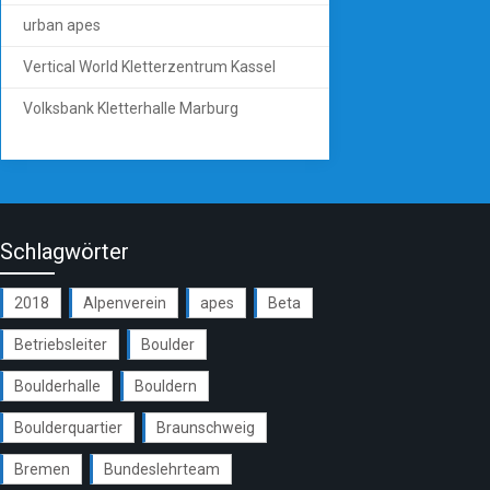
urban apes
Vertical World Kletterzentrum Kassel
Volksbank Kletterhalle Marburg
Schlagwörter
2018
Alpenverein
apes
Beta
Betriebsleiter
Boulder
Boulderhalle
Bouldern
Boulderquartier
Braunschweig
Bremen
Bundeslehrteam