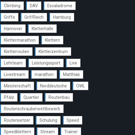
Climbing
DAV
Escaladrome
Griffe
GriffReich
Hamburg
Hannover
Kletterhalle
Klettermarathon
Klettern
Kletterrouten
Kletterzentrum
Lehrteam
Leistungssport
Live
Livestream
marathon
Matthias
Meisterschaft
Norddeutsche
OWL
Pfalz
Quartier
Routenbau
Routenschrauberwettbewerb
Routensetzer
Schulung
Speed
Speedklettern
Stream
Trainer