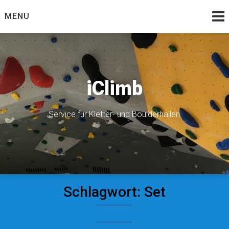
Skip
MENU
to
content
iClimb
Service für Kletter- und Boulderhallen
Schlagwort:
Set