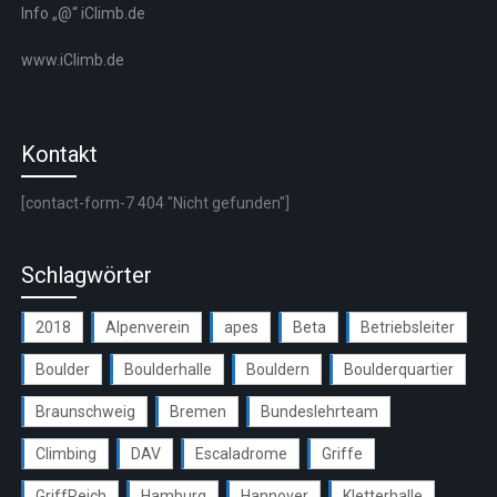
Info „@“ iClimb.de
www.iClimb.de
Kontakt
[contact-form-7 404 "Nicht gefunden"]
Schlagwörter
2018
Alpenverein
apes
Beta
Betriebsleiter
Boulder
Boulderhalle
Bouldern
Boulderquartier
Braunschweig
Bremen
Bundeslehrteam
Climbing
DAV
Escaladrome
Griffe
GriffReich
Hamburg
Hannover
Kletterhalle