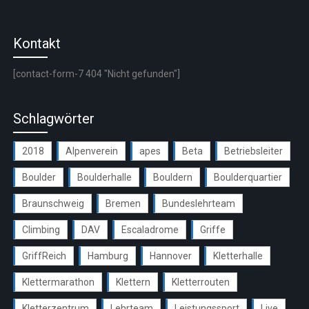
Kontakt
[contact-form-7 404 "Nicht gefunden"]
Schlagwörter
2018
Alpenverein
apes
Beta
Betriebsleiter
Boulder
Boulderhalle
Bouldern
Boulderquartier
Braunschweig
Bremen
Bundeslehrteam
Climbing
DAV
Escaladrome
Griffe
GriffReich
Hamburg
Hannover
Kletterhalle
Klettermarathon
Klettern
Kletterrouten
Kletterzentrum
Lehrteam
Leistungssport
Live