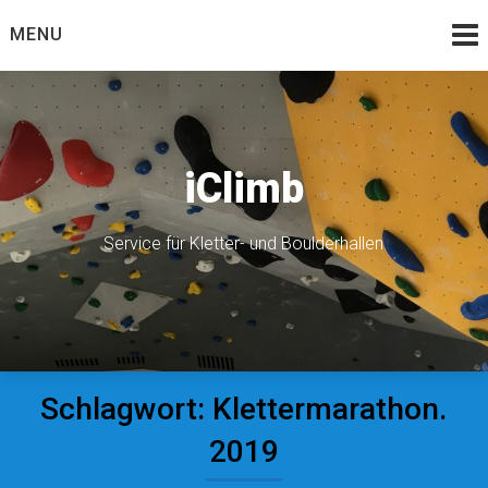
Skip
MENU
to
content
iClimb
Service für Kletter- und Boulderhallen
Schlagwort:
Klettermarathon.
2019