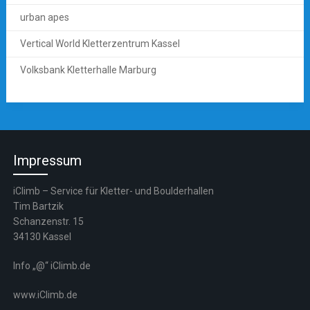
urban apes
Vertical World Kletterzentrum Kassel
Volksbank Kletterhalle Marburg
Impressum
iClimb – Service für Kletter- und Boulderhallen
Tim Bartzik
Schanzenstr. 15
34130 Kassel
Info „@“ iClimb.de
www.iClimb.de