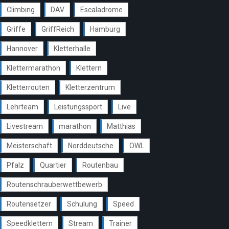
Climbing
DAV
Escaladrome
Griffe
GriffReich
Hamburg
Hannover
Kletterhalle
Klettermarathon
Klettern
Kletterrouten
Kletterzentrum
Lehrteam
Leistungssport
Live
Livestream
marathon
Matthias
Meisterschaft
Norddeutsche
OWL
Pfalz
Quartier
Routenbau
Routenschrauberwettbewerb
Routensetzer
Schulung
Speed
Speedklettern
Stream
Trainer