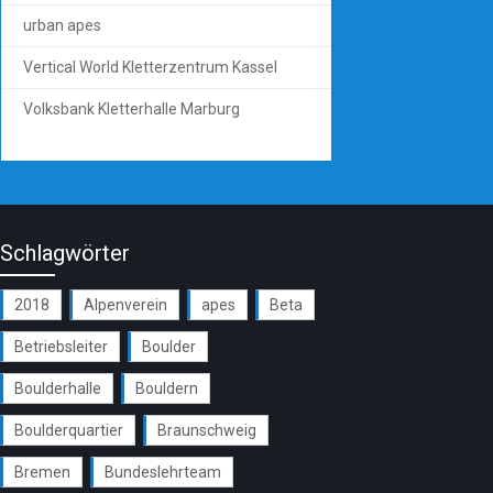
urban apes
Vertical World Kletterzentrum Kassel
Volksbank Kletterhalle Marburg
Schlagwörter
2018
Alpenverein
apes
Beta
Betriebsleiter
Boulder
Boulderhalle
Bouldern
Boulderquartier
Braunschweig
Bremen
Bundeslehrteam